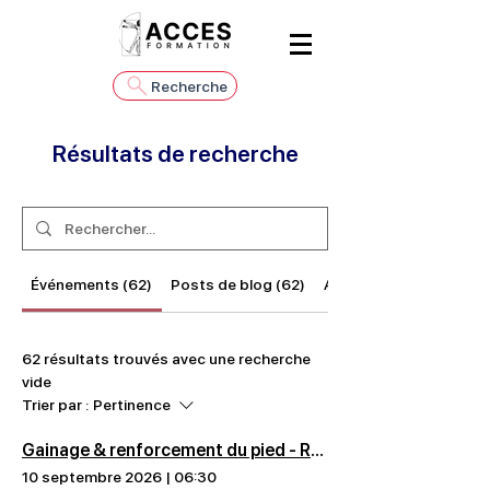
Recherche
Résultats de recherche
Événements (62)
Posts de blog (62)
Autres pages (216)
62 résultats trouvés avec une recherche
vide
Trier par :
Pertinence
Gainage & renforcement du pied - Romain Tourillon - Bordeaux
10 septembre 2026
|
06:30