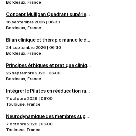
Bordeaux, France
Concept Mulligan Quadrant supérieur - Claus Beyerlein - Bordeaux
16 septembre 2026
|
06:30
Bordeaux, France
Bilan clinique et thérapie manuelle du genou du sportif - Philippe Averous - Bordeaux
24 septembre 2026
|
06:30
Bordeaux, France
Principes éthiques et pratique clinique : vers un consentement libre et éclairé ? - Aurore Mambriani - Bordeaux
25 septembre 2026
|
06:00
Bordeaux, France
Intégrer le Pilates en rééducation rachidienne niveau 1 - Marie Reboul - Toulouse
7 octobre 2026
|
06:00
Toulouse, France
Neurodynamique des membres supérieurs - Laurent Fabre - Toulouse
7 octobre 2026
|
06:00
Toulouse, France