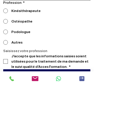
Profession
*
Kinésithérapeute
Ostéopathe
Podologue
Autres
Saisissez votre profession
J’accepte que les informations saisies soient 
utilisées pour le traitement de ma demande et 
le suivi qualité d’Acces Formation.
*
Envoyer
Formations
Kinésithérapeutes
Podologues
Ostéopathes
A propos
Nous contacter
Qui sommes nous?