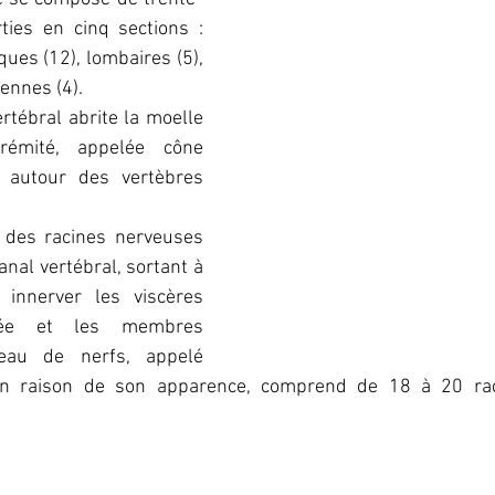
ties en cinq sections : 
ques (12), lombaires (5), 
ennes (4). 
rtébral abrite la moelle 
trémité, appelée cône 
e autour des vertèbres 
, des racines nerveuses 
nal vertébral, sortant à 
 innerver les viscères 
née et les membres 
ceau de nerfs, appelé 
en raison de son apparence, comprend de 18 à 20 rac