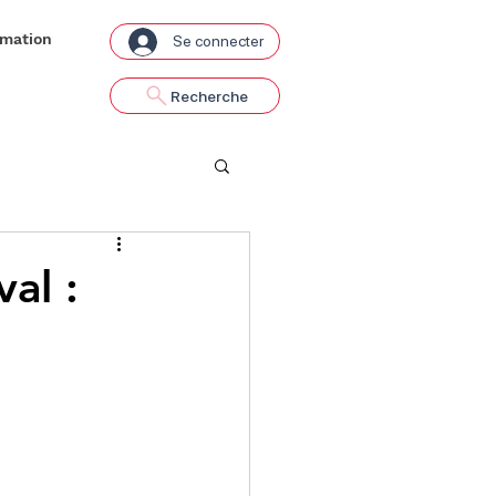
rmation
Se connecter
Recherche
al :