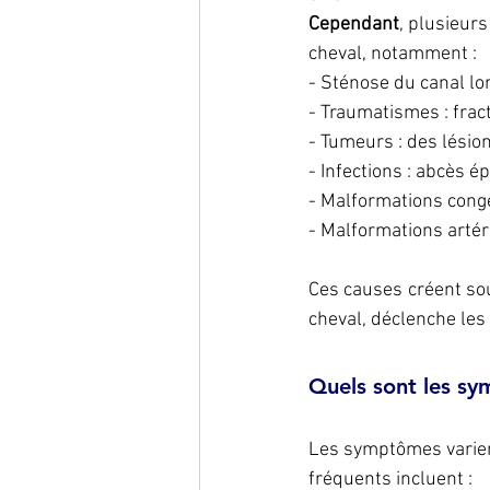
Cependant
, plusieur
cheval, notamment :
- Sténose du canal lo
- Traumatismes : frac
- Tumeurs : des lésio
- Infections : abcès 
- Malformations congé
- Malformations artér
Ces causes créent so
cheval, déclenche le
Quels sont les s
Les symptômes varient
fréquents incluent :