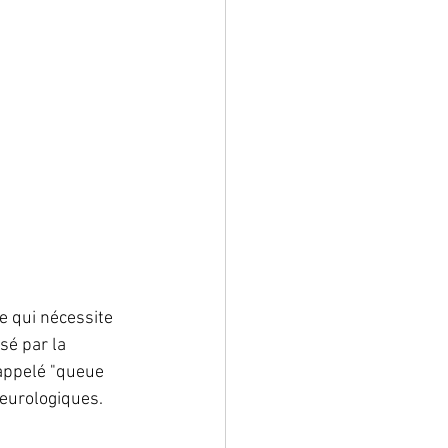
e qui nécessite 
sé par la 
 appelé "queue 
eurologiques.