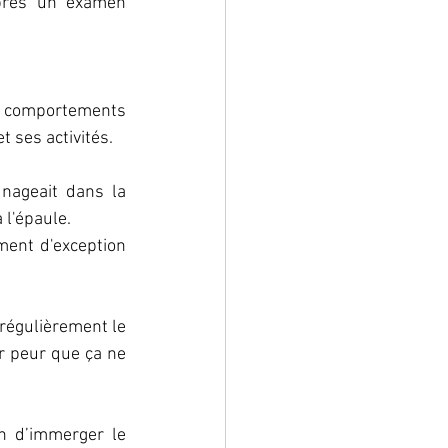
après un examen 
s comportements 
 ses activités. 
nageait dans la 
 l'épaule. 
ent d'exception 
 régulièrement le 
r peur que ça ne 
n d’immerger le 