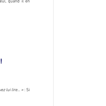
eul, quand il en 
!
z lui lire… » 
:
Si 