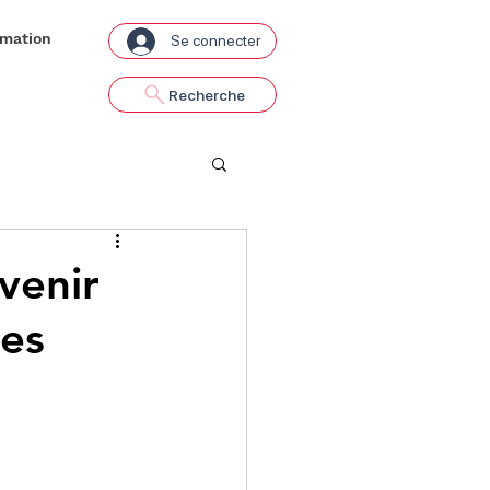
rmation
Se connecter
Recherche
venir
ies