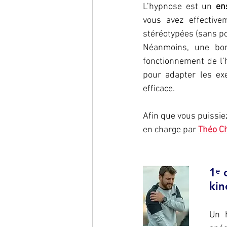
L’hypnose est un 
en
vous avez effective
stéréotypées (sans pou
Néanmoins, une bon
fonctionnement de l’h
pour adapter les ex
efficace.
Afin que vous puissiez
en charge par 
Théo C
1ᵉ 
kin
Un 