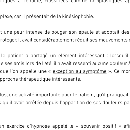
ifiques à l'épaule, classifiées comme nociplastiques 
plexe, car il présentait de la kinésiophobie. 
tait une peur intense de bouger son épaule et adoptait de
rotéger. Il avait considérablement réduit ses mouvements et
le patient a partagé un élément intéressant : lorsqu'il 
e ses amis lors de l'été, il n'avait ressenti aucune douleur à
 que l’on appelle une « 
exception au symptôme
 ». Ce mom
approche thérapeutique intéressante. 
lus, une activité importante pour le patient, qu'il pratiquait
s qu’il avait arrêtée depuis l’apparition de ses douleurs pa
un exercice d’hypnose appelé le «
 souvenir positif 
» afi