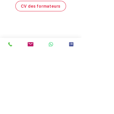
CV des formateurs
Programme
Alerte prochaines dates
La formation aura lieu à l'Appart'City
Confort Toulouse Aéroport
Cornebarrieu - 3 chemin de la Plane
31700 Cornebarrieu
Tarifs