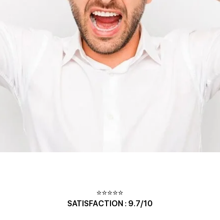
⭐⭐⭐⭐⭐
SATISFACTION : 9.7/10