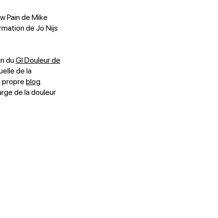
ow Pain de Mike
rmation de Jo Nijs
in du
GI Douleur de
elle de la
n propre
blog
.
arge de la douleur