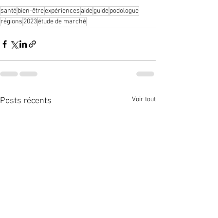
santé
bien-être
expériences
aide
guide
podologue
régions
2023
étude de marché
Voir tout
Posts récents