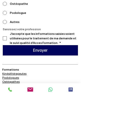
Ostéopathe
Podologue
Autres
Saisissez votre profession
J’accepte que les informations saisies soient 
utilisées pour le traitement de ma demande et 
le suivi qualité d’Acces Formation.
*
Envoyer
Formations
Kinésithérapeutes
Podologues
Ostéopathes
A propos
Nous contacter
Qui sommes nous?
Blog
Ressources
Vidéos