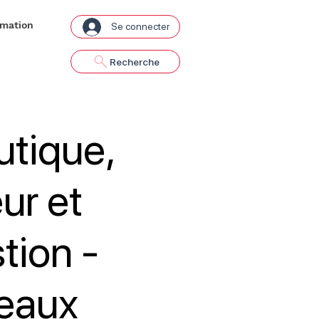
rmation
Se connecter
Recherche
tique,
ur et
tion -
eaux