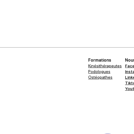
Formations
Nous
Kinésithérapeutes
Fac
Podologues
Inst
Ostéopathes
Link
Tikt
You