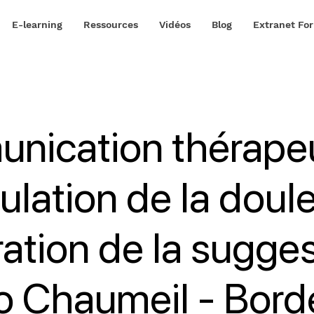
E-learning
Ressources
Vidéos
Blog
Extranet Fo
nication thérapeu
lation de la doule
ration de la sugges
o Chaumeil - Bord