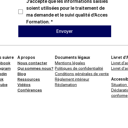
J’accepte que les informations saisies 
soient utilisées pour le traitement de 
ma demande et le suivi qualité d’Acces 
Formation.
*
Envoyer
 suivre
A propos
Documents légaux
Livret d'
ebook
Nous contacter
Mentions légales
Livret d'a
agram
Qui sommes nous?
Politiques de confidentialité
Livret d'
edin
Blog
Conditions générales de vente
ok
Ressources
Règlement intérieur
Accessibi
tube
Vidéos
Réclamation
Situation
Conférences
Déclaratio
conforme