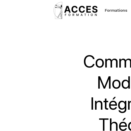
Formations
Commu
Modu
Intég
Thé