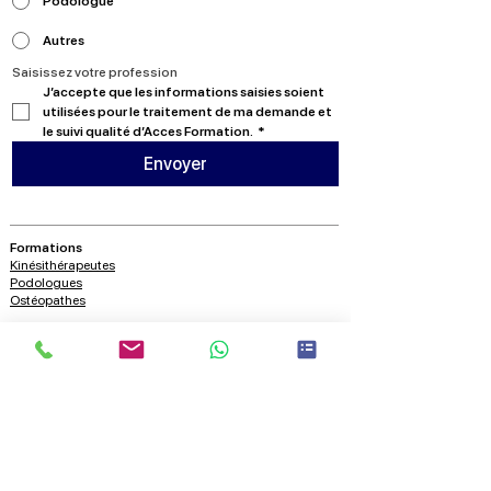
Podologue
Autres
Saisissez votre profession
J’accepte que les informations saisies soient 
utilisées pour le traitement de ma demande et 
le suivi qualité d’Acces Formation.
*
Envoyer
Formations
Kinésithérapeutes
Podologues
Ostéopathes
A propos
Nous contacter
Qui sommes nous?
Blog
Ressources
Vidéos
Conférences
Nous suivre