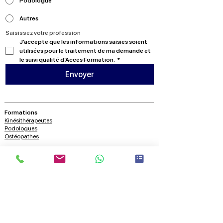
Podologue
Autres
Saisissez votre profession
J’accepte que les informations saisies soient 
utilisées pour le traitement de ma demande et 
le suivi qualité d’Acces Formation.
*
Envoyer
Formations
Kinésithérapeutes
Podologues
Ostéopathes
A propos
Nous contacter
Qui sommes nous?
Blog
Ressources
Vidéos
Conférences
Nous suivre