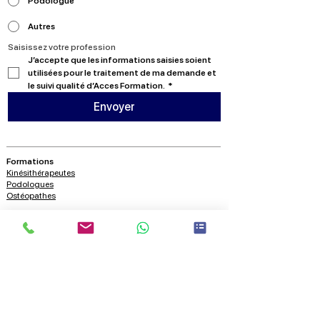
Podologue
Autres
Saisissez votre profession
J’accepte que les informations saisies soient 
utilisées pour le traitement de ma demande et 
le suivi qualité d’Acces Formation.
*
Envoyer
Formations
Kinésithérapeutes
Podologues
Ostéopathes
A propos
Nous contacter
Qui sommes nous?
Blog
Ressources
Vidéos
Conférences
Nous suivre