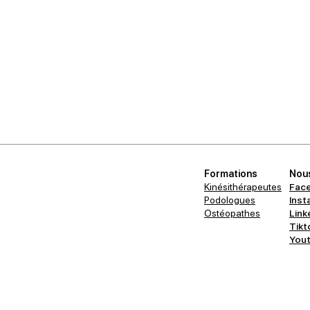
Formations
Nous
Kinésithérapeutes
Fac
Podologues
Inst
Ostéopathes
Link
Tikt
You