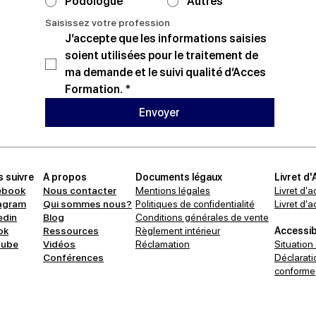
Podologue
Autres
Saisissez votre profession
J’accepte que les informations saisies 
soient utilisées pour le traitement de 
ma demande et le suivi qualité d’Acces 
Formation.
*
Envoyer
 suivre
A propos
Documents légaux
Livret d'
ebook
Nous contacter
Mentions légales
Livret d'a
agram
Qui sommes nous?
Politiques de confidentialité
Livret d'
edin
Blog
Conditions générales de vente
ok
Ressources
Règlement intérieur
Accessibi
tube
Vidéos
Réclamation
Situation
Conférences
Déclaratio
conforme