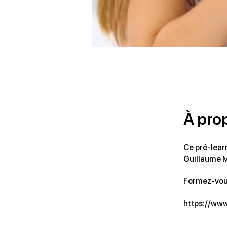
À pro
Ce pré-lear
Guillaume M
Formez-vous
https://ww