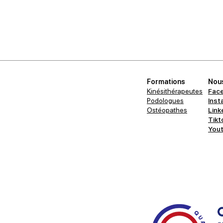
Formations
Nous
Kinésithérapeutes
Fac
Podologues
Inst
Ostéopathes
Link
Tikt
You