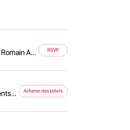
RSVP
Raisonner pour mieux traiter - François Angelliaume & Romain Artico - Bordeaux
Acheter des billets
Gériatrie : comment exploiter le potentiel de nos patients âgés en rééducation - Romain Artico - Bordeaux