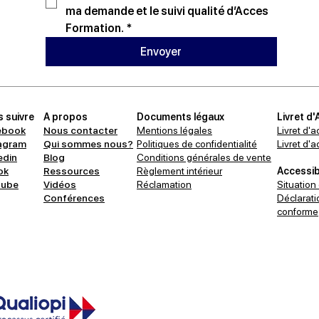
ma demande et le suivi qualité d’Acces 
Formation.
*
Envoyer
 suivre
A propos
Documents légaux
Livret d'
ebook
Nous contacter
Mentions légales
Livret d'a
agram
Qui sommes nous?
Politiques de confidentialité
Livret d'
edin
Blog
Conditions générales de vente
ok
Ressources
Règlement intérieur
Accessibi
tube
Vidéos
Réclamation
Situation
Conférences
Déclaratio
conforme