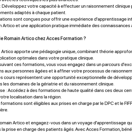
: Développez votre capacité à effectuer un raisonnement clinique p
itements adaptés à chaque patient.
ations sont conçues pour offrir une expérience d'apprentissage in
n Artico et une application pratique immédiate des connaissances 
 de Romain Artico chez Acces Formation ?
n Artico apporte une pédagogie unique, combinant théorie approfon
ication optimales dans votre pratique clinique.
suivant ces formations, vous vous engagez dans un parcours d'exce
oins aux personnes âgées et à affiner votre processus de raisonneme
s cours représentent une opportunité exceptionnelle de dévelop
les domaines de la gériatrie et du raisonnement clinique.
se : Accédez à des formations de haute qualité dans ces deux centr
otre localisation dans la région.
formations sont éligibles aux prises en charge par le DPC et le FIFP
ière.
 Romain Artico et engagez-vous dans un voyage d'apprentissage qu
ans la prise en charge des patients âgés. Avec Acces Formation, bén