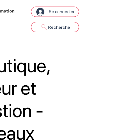
rmation
Se connecter
Recherche
tique,
ur et
tion -
eaux