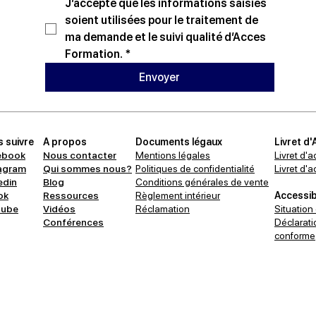
J’accepte que les informations saisies 
soient utilisées pour le traitement de 
ma demande et le suivi qualité d’Acces 
Formation.
*
Envoyer
 suivre
A propos
Documents légaux
Livret d'
ebook
Nous contacter
Mentions légales
Livret d'a
agram
Qui sommes nous?
Politiques de confidentialité
Livret d'
edin
Blog
Conditions générales de vente
ok
Ressources
Règlement intérieur
Accessibi
tube
Vidéos
Réclamation
Situation
Conférences
Déclaratio
conforme