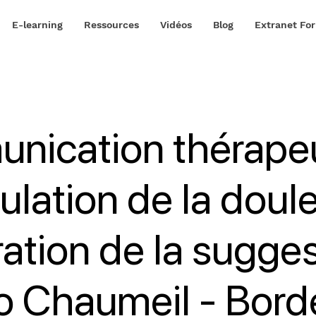
E-learning
Ressources
Vidéos
Blog
Extranet Fo
nication thérapeu
lation de la doule
ration de la sugges
o Chaumeil - Bord