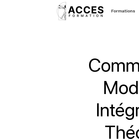
Formations
Commu
Modu
Intég
Thé