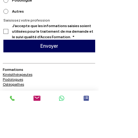
Podologue
Autres
Saisissez votre profession
J’accepte que les informations saisies soient 
utilisées pour le traitement de ma demande et 
le suivi qualité d’Acces Formation.
*
Envoyer
Formations
Kinésithérapeutes
Podologues
Ostéopathes
A propos
Nous contacter
Qui sommes nous?
Blog
Ressources
Vidéos
Conférences
Nous suivre