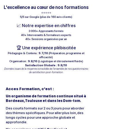
L'excellence au cœur de nos formations
⭐⭐⭐⭐⭐
5/5 sur Google (plus de 160 avis clients)
📈 Notre expertise en chiffres
3 000+ Apprenants formés
40+ Intervenants & formateurs experts
40+ Sessions organisées par an
🏆 Une expérience plébiscitée
Pédagogie & Contenu :
9.7/10
(Préparation, programme et
efficacité)
Organisation :
9.8/10
(Logistique et déroulement fluide)
Satisfaction Globale : 9.8/10
Données issues de la moyenne consolidée de l’ensemble de nos questionnaires
de satisfaction post-formation.
Acces Formation, c'est :
Un organisme de formation continue situé à
Bordeaux, Toulouse et dans les Dom-tom.
Des courts formats sur 2 ou 3 jours pour aborder
des thèmes spécifiques. Pour aller plus loin, des
longs cycles pour une approche globale et
approfondie.