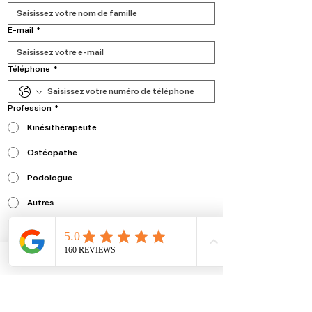
E‑mail
*
Téléphone
*
Profession
*
Kinésithérapeute
Ostéopathe
Podologue
Autres
Saisissez votre profession
J’accepte que les informations saisies soient 
utilisées pour le traitement de ma demande et 
le suivi qualité d’Acces Formation.
*
Envoyer